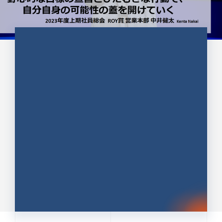
CULTURE 37
野心的な目標の宣言とひたむきな
行動で、自分自身の可能性の蓋を
開けていく ｜2023年度上期社...
中井 健太（なかい けんた）（PR TIMES 第二営業本
部副部長）
DATE:2024.01.17
セールス
新卒 総合職
社員インタビュー
PR TIMES