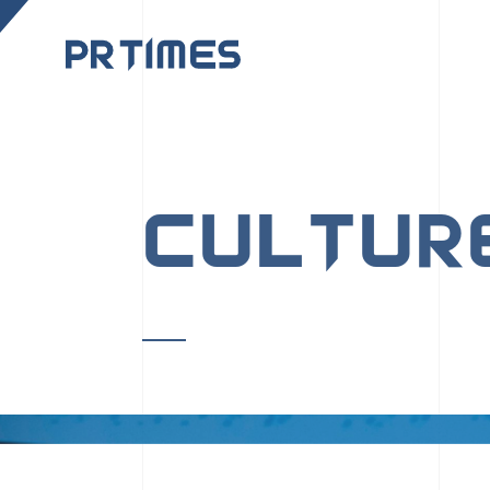
CORPORATE SITE
CULTUR
PR TIMESの行動者た