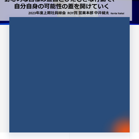
CULTURE 37
野心的な目標の宣言とひたむきな
行動で、自分自身の可能性の蓋を
開けていく ｜2023年度上期社...
中井 健太（なかい けんた）（PR TIMES 第二営業本
部副部長）
DATE:2024.01.17
セールス
新卒 総合職
社員インタビュー
PR TIMES