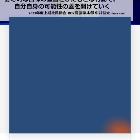
CULTURE 37
野心的な目標の宣言とひたむきな
行動で、自分自身の可能性の蓋を
開けていく ｜2023年度上期社...
中井 健太（なかい けんた）（PR TIMES 第二営業本
部副部長）
DATE:2024.01.17
セールス
新卒 総合職
社員インタビュー
PR TIMES