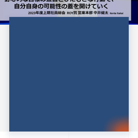
CULTURE 37
野心的な目標の宣言とひたむきな
行動で、自分自身の可能性の蓋を
開けていく ｜2023年度上期社...
中井 健太（なかい けんた）（PR TIMES 第二営業本
部副部長）
DATE:2024.01.17
セールス
新卒 総合職
社員インタビュー
PR TIMES