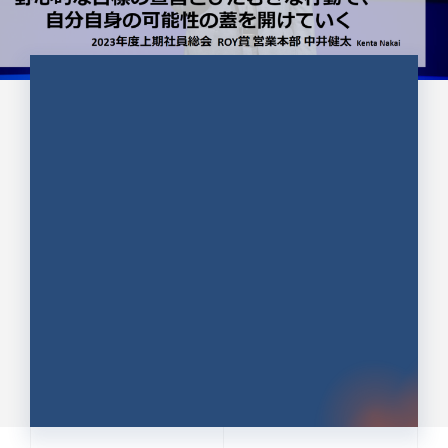
CULTURE 37
野心的な目標の宣言とひたむきな
行動で、自分自身の可能性の蓋を
開けていく ｜2023年度上期社...
中井 健太（なかい けんた）（PR TIMES 第二営業本
部副部長）
DATE:2024.01.17
セールス
新卒 総合職
社員インタビュー
PR TIMES