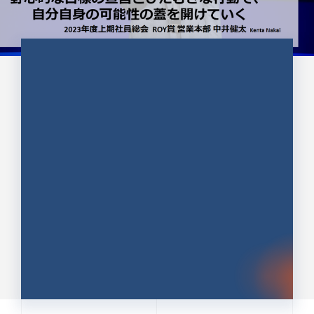
CULTURE 37
野心的な目標の宣言とひたむきな
行動で、自分自身の可能性の蓋を
開けていく ｜2023年度上期社...
中井 健太（なかい けんた）（PR TIMES 第二営業本
部副部長）
DATE:2024.01.17
セールス
新卒 総合職
社員インタビュー
PR TIMES