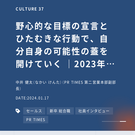
CULTURE 37
野心的な目標の宣言と
ひたむきな行動で、自
分自身の可能性の蓋を
開けていく ｜2023年度
上期社員総会受賞イン
中井 健太（なかい けんた）（PR TIMES 第二営業本部副部
タビュー #PR
長）
DATE:2024.01.17
TIMESな人たち
セールス
新卒 総合職
社員インタビュー
PR TIMES