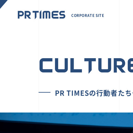
CORPORATE SITE
CULTUR
PR TIMESの行動者た