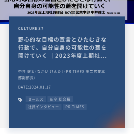
CULTURE 37
野心的な目標の宣言とひたむきな
行動で、自分自身の可能性の蓋を
開けていく ｜2023年度上期社...
中井 健太（なかい けんた）（PR TIMES 第二営業本
部副部長）
DATE:2024.01.17
セールス
新卒 総合職
社員インタビュー
PR TIMES