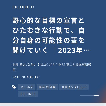
CULTURE 30
逆境では自分のスタン
スを変え“予想を裏切
り、期待を超える”【真
輔塾・前編】
山田真輔（やまだ しんすけ）（執行役員 兼 Jooto事業部
長）
DATE:2023.09.08
カルチャー
CxO
キャリア入社
Jooto