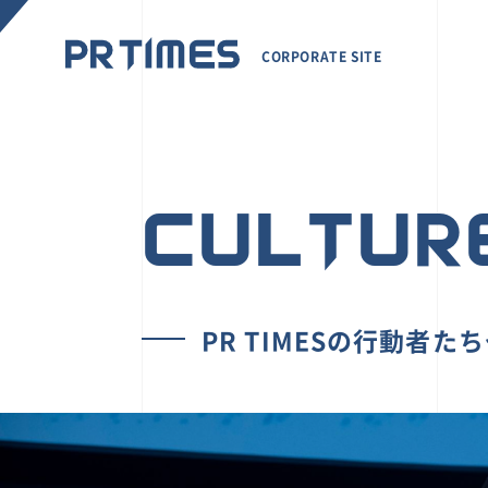
CORPORATE SITE
CULTUR
PR TIMESの行動者た