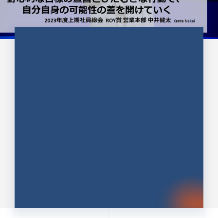
CULTURE 37
野心的な目標の宣言とひたむきな
行動で、自分自身の可能性の蓋を
開けていく ｜2023年度上期社...
中井 健太（なかい けんた）（PR TIMES 第二営業本
部副部長）
DATE:2024.01.17
セールス
新卒 総合職
社員インタビュー
PR TIMES