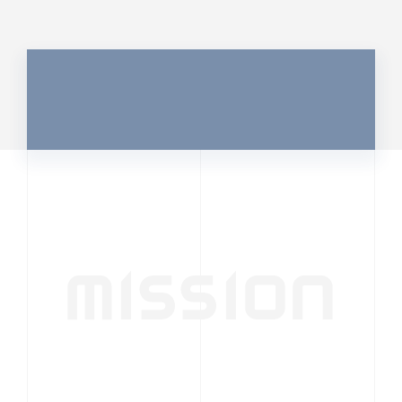
MISSION
行動者発の情報が、
人の心を揺さぶる
時代へ