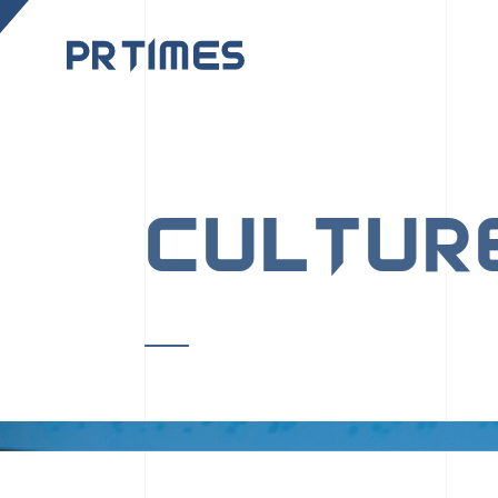
CORPORATE SITE
CULTUR
PR TIMESの行動者た