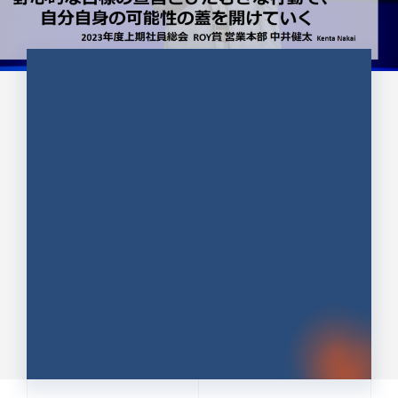
CULTURE 37
野心的な目標の宣言とひたむきな
行動で、自分自身の可能性の蓋を
開けていく ｜2023年度上期社...
中井 健太（なかい けんた）（PR TIMES 第二営業本
部副部長）
DATE:2024.01.17
セールス
新卒 総合職
社員インタビュー
PR TIMES