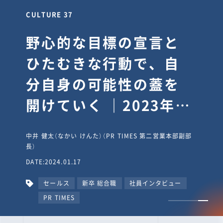
CULTURE 37
野心的な目標の宣言と
ひたむきな行動で、自
分自身の可能性の蓋を
開けていく ｜2023年度
上期社員総会受賞イン
中井 健太（なかい けんた）（PR TIMES 第二営業本部副部
タビュー #PR
長）
DATE:2024.01.17
TIMESな人たち
セールス
新卒 総合職
社員インタビュー
PR TIMES