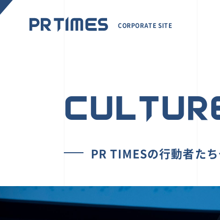
CORPORATE SITE
CULTUR
PR TIMESの行動者た