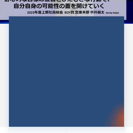
CULTURE 37
野心的な目標の宣言とひたむきな
行動で、自分自身の可能性の蓋を
開けていく ｜2023年度上期社...
中井 健太（なかい けんた）（PR TIMES 第二営業本
部副部長）
DATE:2024.01.17
セールス
新卒 総合職
社員インタビュー
PR TIMES