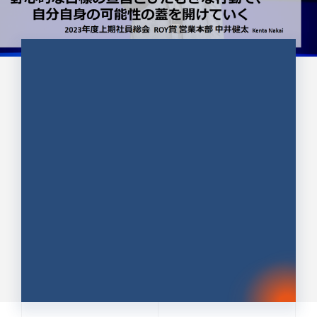
CULTURE 37
野心的な目標の宣言とひたむきな
行動で、自分自身の可能性の蓋を
開けていく ｜2023年度上期社...
中井 健太（なかい けんた）（PR TIMES 第二営業本
部副部長）
DATE:2024.01.17
セールス
新卒 総合職
社員インタビュー
PR TIMES