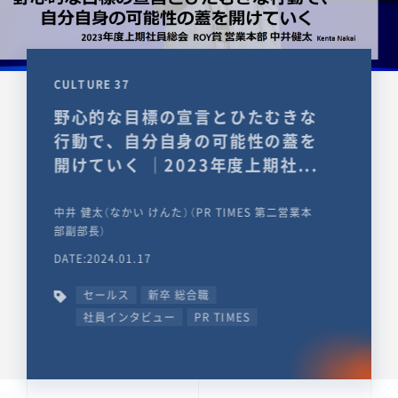
CULTURE 37
野心的な目標の宣言とひたむきな
行動で、自分自身の可能性の蓋を
開けていく ｜2023年度上期社...
中井 健太（なかい けんた）（PR TIMES 第二営業本
部副部長）
DATE:2024.01.17
セールス
新卒 総合職
社員インタビュー
PR TIMES