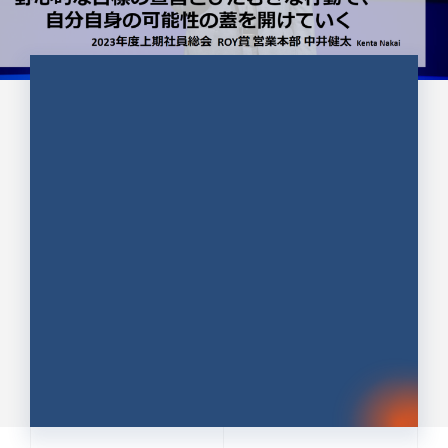
CULTURE 37
野心的な目標の宣言とひたむきな
行動で、自分自身の可能性の蓋を
開けていく ｜2023年度上期社...
中井 健太（なかい けんた）（PR TIMES 第二営業本
部副部長）
DATE:2024.01.17
セールス
新卒 総合職
社員インタビュー
PR TIMES