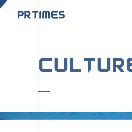
CORPORATE SITE
CULTUR
PR TIMESの行動者た