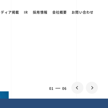
メディア掲載
IR
採用情報
会社概要
お問い合わせ
0
1
06