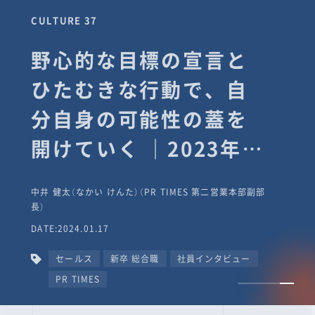
CULTURE 37
野心的な目標の宣言と
ひたむきな行動で、自
分自身の可能性の蓋を
開けていく ｜2023年度
上期社員総会受賞イン
中井 健太（なかい けんた）（PR TIMES 第二営業本部副部
タビュー #PR
長）
DATE:2024.01.17
TIMESな人たち
セールス
新卒 総合職
社員インタビュー
PR TIMES