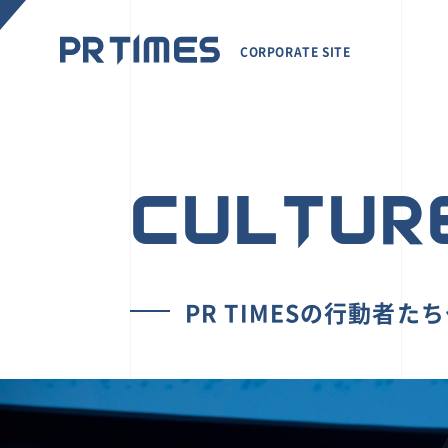
CORPORATE SITE
CULTUR
PR TIMESの行動者た