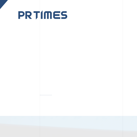
CORPORATE SITE
CULTUR
PR TIMESの行動者た