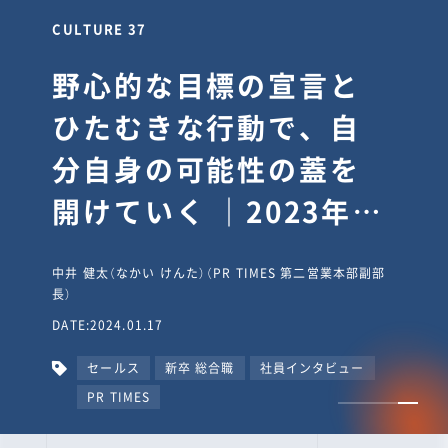
CULTURE 30
逆境では自分のスタン
スを変え“予想を裏切
り、期待を超える”【真
輔塾・前編】
山田真輔（やまだ しんすけ）（執行役員 兼 Jooto事業部
長）
DATE:2023.09.08
カルチャー
CxO
キャリア入社
Jooto