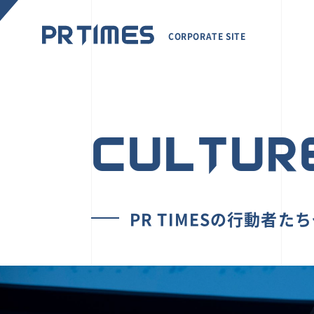
CORPORATE SITE
CULTUR
PR TIMESの行動者た