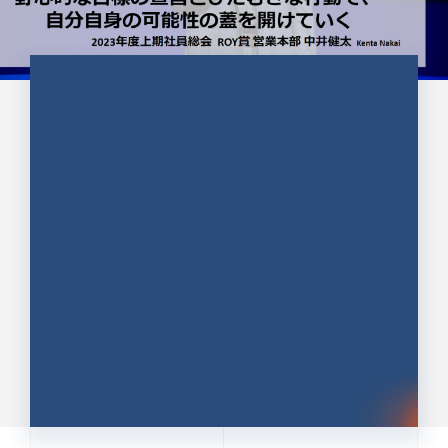
CULTURE 37
野心的な目標の宣言とひたむきな
行動で、自分自身の可能性の蓋を
開けていく ｜2023年度上期社...
中井 健太（なかい けんた）（PR TIMES 第二営業本
部副部長）
DATE:2024.01.17
セールス
新卒 総合職
社員インタビュー
PR TIMES