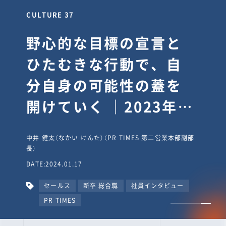
CULTURE 30
逆境では自分のスタン
スを変え“予想を裏切
り、期待を超える”【真
輔塾・前編】
山田真輔（やまだ しんすけ）（執行役員 兼 Jooto事業部
長）
DATE:2023.09.08
カルチャー
CxO
キャリア入社
Jooto