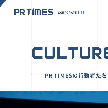
CORPORATE SITE
CULTUR
PR TIMESの行動者た