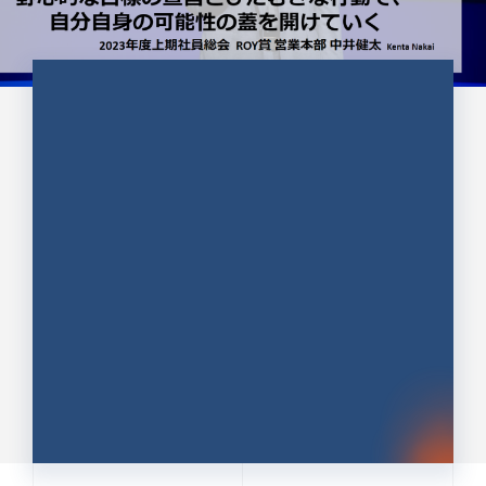
CULTURE 37
野心的な目標の宣言とひたむきな
行動で、自分自身の可能性の蓋を
開けていく ｜2023年度上期社...
中井 健太（なかい けんた）（PR TIMES 第二営業本
部副部長）
DATE:2024.01.17
セールス
新卒 総合職
社員インタビュー
PR TIMES