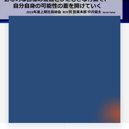
CULTURE 37
野心的な目標の宣言とひたむきな
行動で、自分自身の可能性の蓋を
開けていく ｜2023年度上期社...
中井 健太（なかい けんた）（PR TIMES 第二営業本
部副部長）
DATE:2024.01.17
セールス
新卒 総合職
社員インタビュー
PR TIMES