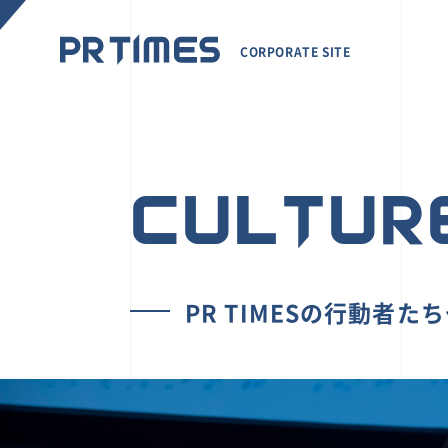
CORPORATE SITE
CULTUR
PR TIMESの行動者た