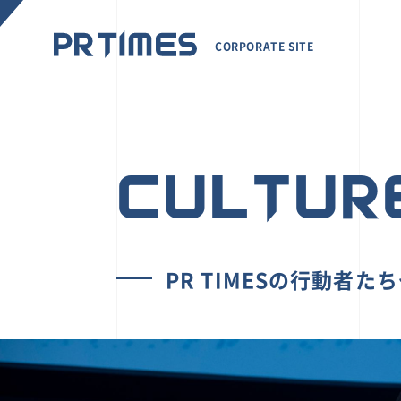
CORPORATE SITE
CULTUR
PR TIMESの行動者た