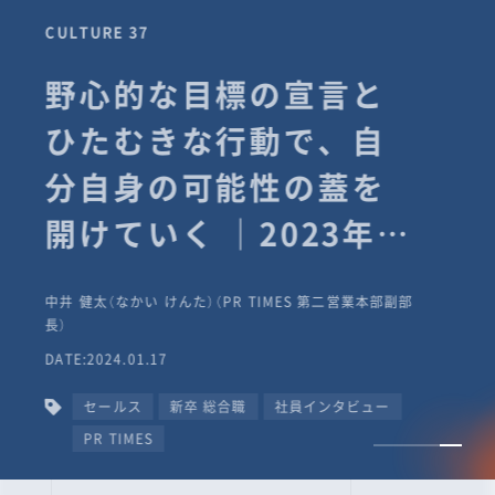
CULTURE 37
野心的な目標の宣言と
ひたむきな行動で、自
分自身の可能性の蓋を
開けていく ｜2023年度
上期社員総会受賞イン
中井 健太（なかい けんた）（PR TIMES 第二営業本部副部
タビュー #PR
長）
DATE:2024.01.17
TIMESな人たち
セールス
新卒 総合職
社員インタビュー
PR TIMES