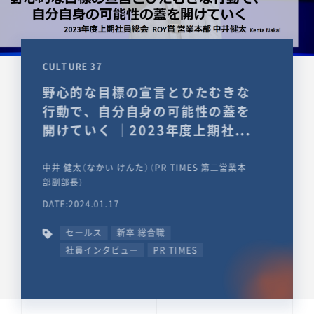
CULTURE 37
野心的な目標の宣言とひたむきな
行動で、自分自身の可能性の蓋を
開けていく ｜2023年度上期社...
中井 健太（なかい けんた）（PR TIMES 第二営業本
部副部長）
DATE:2024.01.17
セールス
新卒 総合職
社員インタビュー
PR TIMES