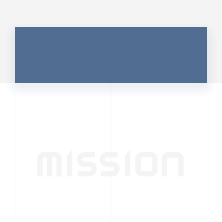
MISSION
行動者発の情報が、
人の心を揺さぶる
時代へ