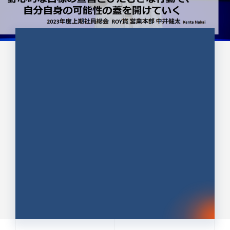
CULTURE 37
野心的な目標の宣言とひたむきな
行動で、自分自身の可能性の蓋を
開けていく ｜2023年度上期社...
中井 健太（なかい けんた）（PR TIMES 第二営業本
部副部長）
DATE:2024.01.17
セールス
新卒 総合職
社員インタビュー
PR TIMES