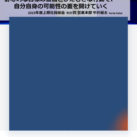
CULTURE 37
野心的な目標の宣言とひたむきな
行動で、自分自身の可能性の蓋を
開けていく ｜2023年度上期社...
中井 健太（なかい けんた）（PR TIMES 第二営業本
部副部長）
DATE:2024.01.17
セールス
新卒 総合職
社員インタビュー
PR TIMES