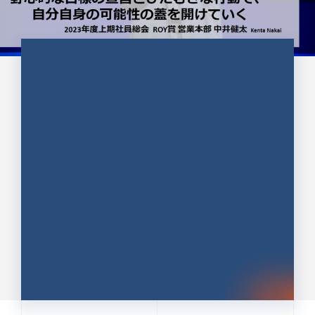
CULTURE 37
野心的な目標の宣言とひたむきな
行動で、自分自身の可能性の蓋を
開けていく ｜2023年度上期社...
中井 健太（なかい けんた）（PR TIMES 第二営業本
部副部長）
DATE:2024.01.17
セールス
新卒 総合職
社員インタビュー
PR TIMES