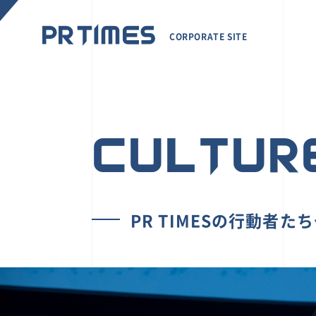
CORPORATE SITE
CULTUR
PR TIMESの行動者た