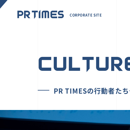
CORPORATE SITE
CULTUR
PR TIMESの行動者た