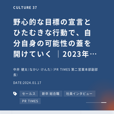
CULTURE 37
野心的な目標の宣言と
ひたむきな行動で、自
分自身の可能性の蓋を
開けていく ｜2023年度
上期社員総会受賞イン
中井 健太（なかい けんた）（PR TIMES 第二営業本部副部
タビュー #PR
長）
DATE:2024.01.17
TIMESな人たち
セールス
新卒 総合職
社員インタビュー
PR TIMES