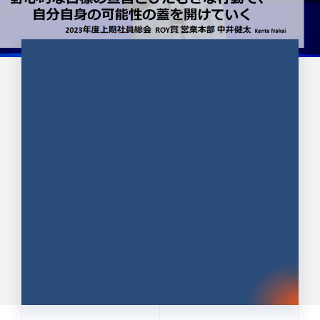
CULTURE 37
野心的な目標の宣言とひたむきな
行動で、自分自身の可能性の蓋を
開けていく ｜2023年度上期社...
中井 健太（なかい けんた）（PR TIMES 第二営業本
部副部長）
DATE:2024.01.17
セールス
新卒 総合職
社員インタビュー
PR TIMES