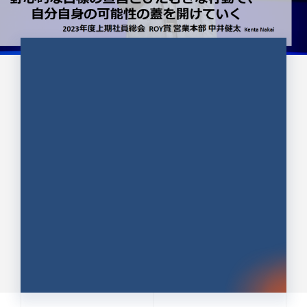
CULTURE 37
野心的な目標の宣言とひたむきな
行動で、自分自身の可能性の蓋を
開けていく ｜2023年度上期社...
中井 健太（なかい けんた）（PR TIMES 第二営業本
部副部長）
DATE:2024.01.17
セールス
新卒 総合職
社員インタビュー
PR TIMES