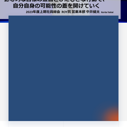
CULTURE 37
野心的な目標の宣言とひたむきな
行動で、自分自身の可能性の蓋を
開けていく ｜2023年度上期社...
中井 健太（なかい けんた）（PR TIMES 第二営業本
部副部長）
DATE:2024.01.17
セールス
新卒 総合職
社員インタビュー
PR TIMES