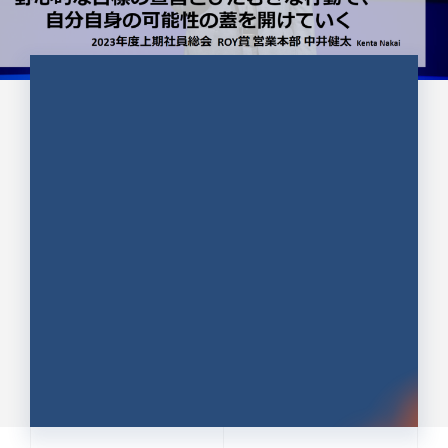
CULTURE 37
野心的な目標の宣言とひたむきな
行動で、自分自身の可能性の蓋を
開けていく ｜2023年度上期社...
中井 健太（なかい けんた）（PR TIMES 第二営業本
部副部長）
DATE:2024.01.17
セールス
新卒 総合職
社員インタビュー
PR TIMES