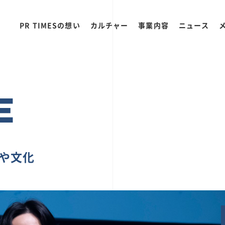
PR TIMESの想い
カルチャー
事業内容
ニュース
E
ちや文化