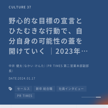
CULTURE 37
野心的な目標の宣言と
ひたむきな行動で、自
分自身の可能性の蓋を
開けていく ｜2023年度
上期社員総会受賞イン
中井 健太（なかい けんた）（PR TIMES 第二営業本部副部
タビュー #PR
長）
DATE:2024.01.17
TIMESな人たち
セールス
新卒 総合職
社員インタビュー
PR TIMES