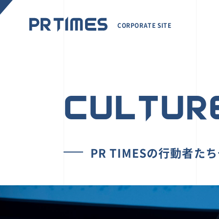
CORPORATE SITE
CULTUR
PR TIMESの行動者た