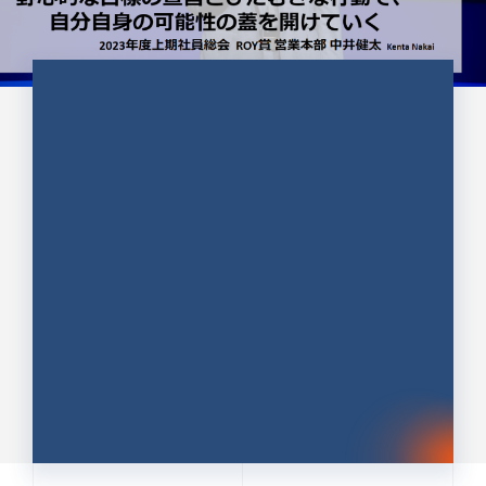
CULTURE 37
野心的な目標の宣言とひたむきな
行動で、自分自身の可能性の蓋を
開けていく ｜2023年度上期社...
中井 健太（なかい けんた）（PR TIMES 第二営業本
部副部長）
DATE:2024.01.17
セールス
新卒 総合職
社員インタビュー
PR TIMES