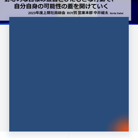
CULTURE 37
野心的な目標の宣言とひたむきな
行動で、自分自身の可能性の蓋を
開けていく ｜2023年度上期社...
中井 健太（なかい けんた）（PR TIMES 第二営業本
部副部長）
DATE:2024.01.17
セールス
新卒 総合職
社員インタビュー
PR TIMES