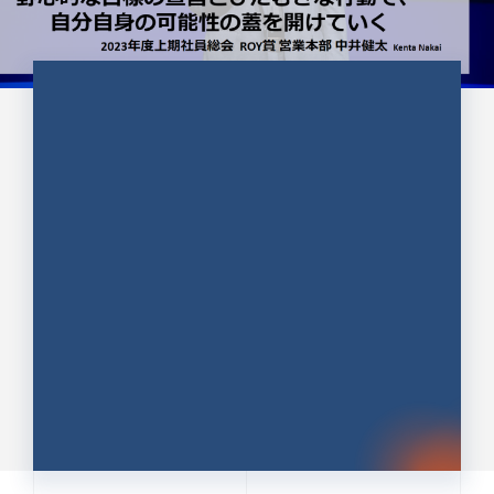
CULTURE 37
野心的な目標の宣言とひたむきな
行動で、自分自身の可能性の蓋を
開けていく ｜2023年度上期社...
中井 健太（なかい けんた）（PR TIMES 第二営業本
部副部長）
DATE:2024.01.17
セールス
新卒 総合職
社員インタビュー
PR TIMES