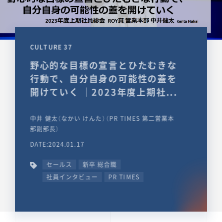
CULTURE 37
野心的な目標の宣言とひたむきな
行動で、自分自身の可能性の蓋を
開けていく ｜2023年度上期社...
中井 健太（なかい けんた）（PR TIMES 第二営業本
部副部長）
DATE:2024.01.17
セールス
新卒 総合職
社員インタビュー
PR TIMES