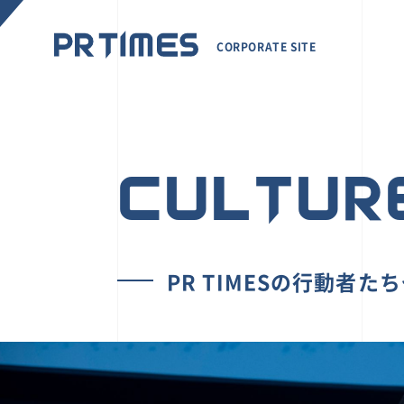
CORPORATE SITE
CULTUR
PR TIMESの行動者た