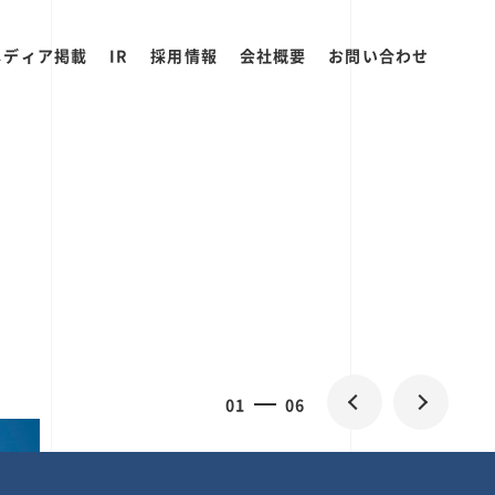
メディア掲載
IR
採用情報
会社概要
お問い合わせ
0
1
06