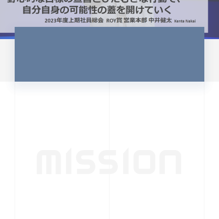
MISSION
行動者発の情報が、
人の心を揺さぶる
時代へ