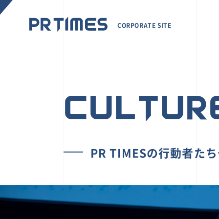
CORPORATE SITE
CULTUR
PR TIMESの行動者た